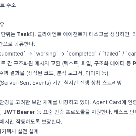
인트 주소
공유
용 단위는
Task
다. 클라이언트 에이전트가 태스크를 생성하면, 
간으로 공유한다.
`submitted` → `working` → `completed` / `failed` / `ca
전트 간 구조화된 메시지 교환 (텍스트, 파일, 구조화 데이터 등
P
 수행 결과물 (생성된 코드, 분석 보고서, 이미지 등)
E(Server-Sent Events) 기반 실시간 진행 상황 스트리밍
환경을 고려한 보안 체계를 내장하고 있다. Agent Card에 인
y
,
JWT Bearer
등 표준 인증 프로토콜을 지원한다. 태스크 단
내에서만 작동하도록 보장한다.
 아키텍처 실전 설계