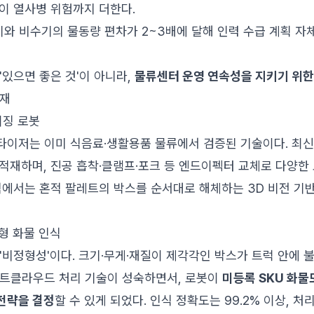
이 열사병 위험까지 더한다.
수기와 비수기의 물동량 편차가 2~3배에 달해 인력 수급 계획 
'있으면 좋은 것'이 아니라,
물류센터 운영 연속성을 지키기 위한
현재
징 로봇
타이저는 이미 식음료·생활용품 물류에서 검증된 기술이다. 최
를 적재하며, 진공 흡착·클램프·포크 등 엔드이펙터 교체로 다양
에서는 혼적 팔레트의 박스를 순서대로 해체하는 3D 비전 기반
정형 화물 인식
'비정형성'이다. 크기·무게·재질이 제각각인 박스가 트럭 안에 
인트클라우드 처리 기술이 성숙하면서, 로봇이
미등록 SKU 화
전략을 결정
할 수 있게 되었다. 인식 정확도는 99.2% 이상, 처