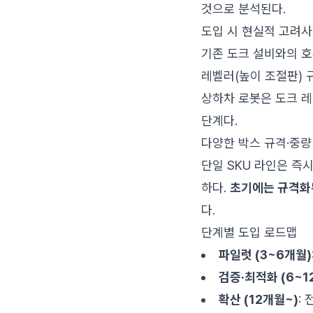
것으로 분석된다.
도입 시 현실적 고려
기존 도크 설비와의 
레벨러(높이 조절판) 
상하차 로봇은 도크 레
단계다.
다양한 박스 규격·중량
단일 SKU 라인은 즉
하다.
초기에는 규격화된
다.
단계별 도입 로드맵
파일럿 (3~6개월)
검증·최적화 (6~1
확산 (12개월~)
: