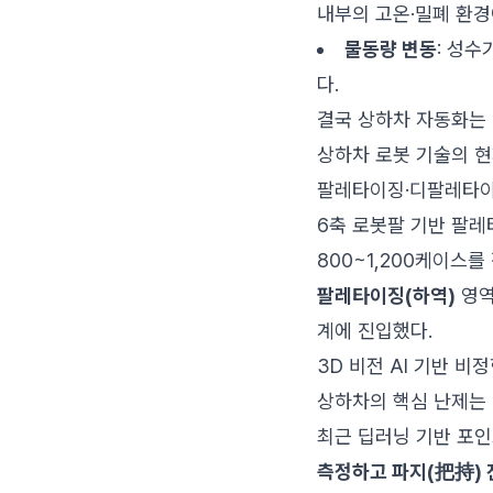
내부의 고온·밀폐 환경
물동량 변동
: 성
다.
결국 상하차 자동화는 
상하차 로봇 기술의 
팔레타이징·디팔레타이
6축 로봇팔 기반 팔레
800~1,200케이스
팔레타이징(하역)
영역
계에 진입했다.
3D 비전 AI 기반 비
상하차의 핵심 난제는 
최근 딥러닝 기반 포
측정하고 파지(把持) 