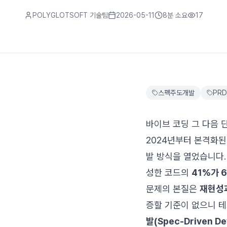
POLYGLOTSOFT 기술팀
2026-05-11
8분
소요
17
스펙주도개발
PRD
바이브 코딩 그 다음 
2024년부터 본격화된 
발 방식을 열었습니다. 
성한 코드의
41%가 
문제의 본질은
재현성
증할 기준이 없으니 
발(Spec-Driven De