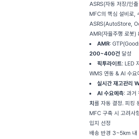
ASRS(자동 저장/인출
MFC의 핵심 설비로,
ASRS(AutoStore
AMR(자율주행 로봇)
AMR
: GTP(Go
200~400건
달성
픽투라이트
: LE
WMS 연동 & AI 수
실시간 재고관리 
AI 수요예측
: 과거
치
를 자동 결정. 피킹
MFC 구축 시 고려사
입지 선정
배송 반경 3~5km 내