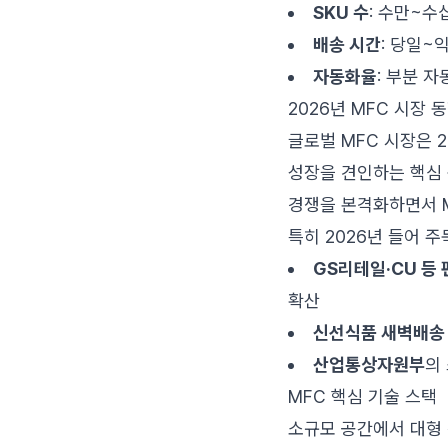
SKU 수
: 수만~수십
배송 시간
: 당일~
자동화율
: 부분 
2026년 MFC 시장 
글로벌 MFC 시장은 2
성장을 견인하는 핵심 
경쟁을 본격화하면서 M
특히 2026년 들어 주
GS리테일·CU 등
확산
신선식품 새벽배송
산업통상자원부
의
MFC 핵심 기술 스택
소규모 공간에서 대형